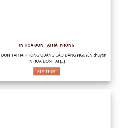
IN HÓA ĐƠN TẠI HẢI PHÒNG
A ĐƠN TẠI HẢI PHÒNG QUẢNG CÁO ĐĂNG NGUYÊN chuyên
IN HÓA ĐƠN TẠI [...]
XEM THÊM