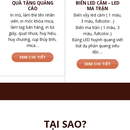
QUÀ TẶNG QUẢNG
BIỂN LED CẮM – LED
CÁO
MA TRẬN
In mũ, làm thẻ tên nhân
Biển vẫy led cắm ( 1 màu,
viên. in móc khóa mica,
3 màu, fullcolor…)
làm tag bán hàng, in túi
Biển ma trận ( 1 màu, 3
giấy, quạt nhựa, huy hiệu,
màu, fullcolor..)
huy chương, cup thủy tinh,
Bảng LED huỳnh quang viết
mica…
bút dạ phản quang siêu
độc….
XEM CHI TIẾT
XEM CHI TIẾT
TẠI SAO?