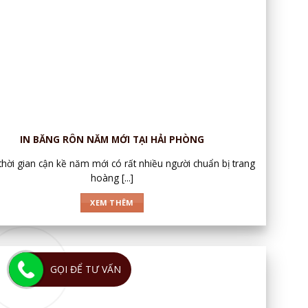
IN BĂNG RÔN NĂM MỚI TẠI HẢI PHÒNG
thời gian cận kề năm mới có rất nhiều người chuẩn bị trang
hoàng [...]
XEM THÊM
GỌI ĐỂ TƯ VẤN