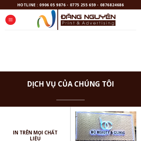
Skip
HOTLINE : 0906 05 9876 - 0775 255 659 - 0876824686
to
content
DỊCH VỤ CỦA CHÚNG TÔI
__________
IN TRÊN MỌI CHẤT
LIỆU