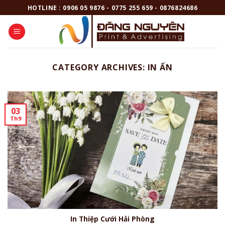
Skip
HOTLINE : 0906 05 9876 - 0775 255 659 - 0876824686
to
content
CATEGORY ARCHIVES:
IN ẤN
03
Th9
In Thiệp Cưới Hải Phòng