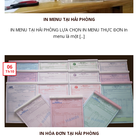
IN MENU TẠI HẢI PHÒNG
IN MENU TẠI HẢI PHÒNG LỰA CHỌN IN MENU THỰC ĐƠN In
menu là một [...]
06
Th10
IN HÓA ĐƠN TẠI HẢI PHÒNG