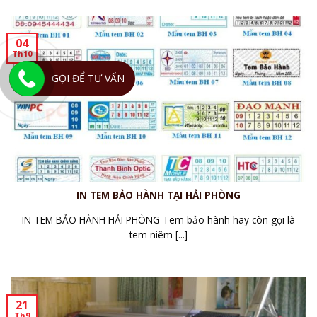
04
Th10
GỌI ĐỂ TƯ VẤN
IN TEM BẢO HÀNH TẠI HẢI PHÒNG
IN TEM BẢO HÀNH HẢI PHÒNG Tem bảo hành hay còn gọi là
tem niêm [...]
21
Th9