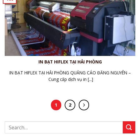
IN BẠT HIFLEX TẠI HẢI PHÒNG
IN BẠT HIFLEX TẠI HẢI PHÒNG QUẢNG CÁO ĐĂNG NGUYÊN –
Cung cấp dịch vụ in [...]
1
2